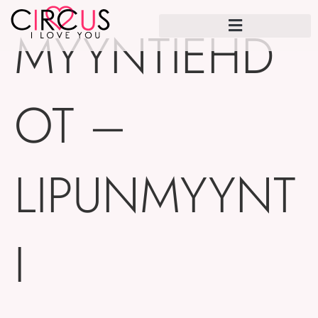
MYYNTIEHD
OT –
LIPUNMYYNT
I